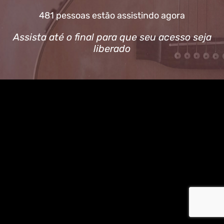
481 pessoas estão assistindo agora
Assista até o final para que seu acesso seja
liberado