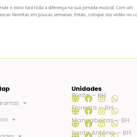
desde o início fará toda a diferença na sua jornada musical. Com um
sicas favoritas em poucas semanas. Então, coloque seu violão no co
Map
Unidades
Buritis – BH
gramas
Floresta – BH
sos
Mangabeiras – BH
Santo Antônio – BH
dades