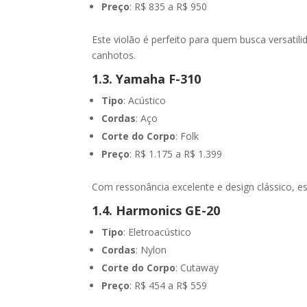
Preço
: R$ 835 a R$ 950
Este violão é perfeito para quem busca versati
canhotos.
1.3. Yamaha F-310
Tipo
: Acústico
Cordas
: Aço
Corte do Corpo
: Folk
Preço
: R$ 1.175 a R$ 1.399
Com ressonância excelente e design clássico, e
1.4. Harmonics GE-20
Tipo
: Eletroacústico
Cordas
: Nylon
Corte do Corpo
: Cutaway
Preço
: R$ 454 a R$ 559