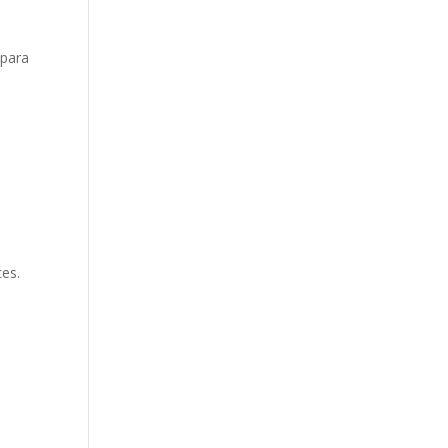
 para
tes.