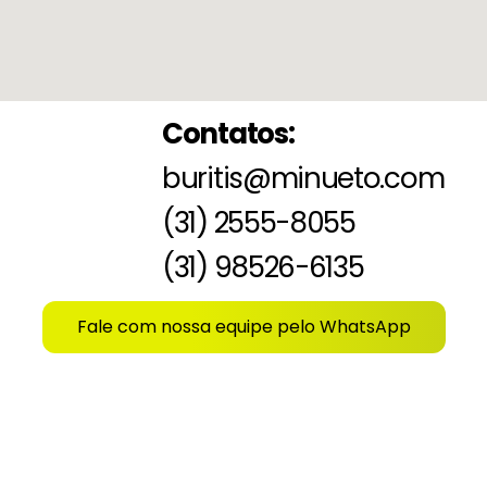
Contatos:
buritis@minueto.com
(31) 2555-8055
(31) 98526-6135
Fale com nossa equipe pelo WhatsApp