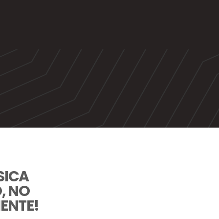
SICA
, NO
ENTE!