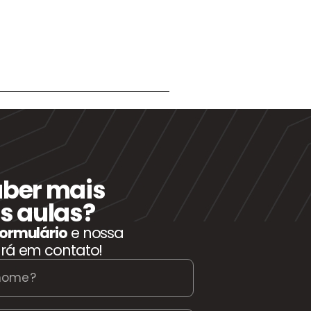
aber mais
s aulas?
formulário
e nossa
ará em contato!