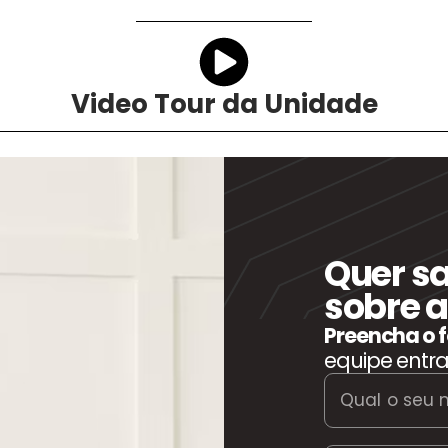
Video Tour da Unidade
Quer s
sobre a
Preencha o 
equipe entr