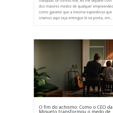
franquias se tornou real, eu me deparei com
dos maiores medos de qualquer empreended
como garantir que a mesma experiência que
criamos aqui seja entregue lá na ponta, em...
O fim do achismo: Como o CEO da
Minueto transformou o medo de