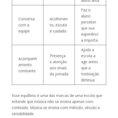
aluno ama
Faz o
aluno
Conversa
Acolhimen
perceber
com a
to, escuta
que sua
equipe
e cuidado
experiênci
a importa
Ajuda a
Presença
escola a
Acompanh
e atenção
agir antes
amento
aos sinais
que a
constante
da jornada
motivação
diminua
Esse equilíbrio é uma das marcas de uma escola que
entende que música não se ensina apenas com
conteúdo. Música se ensina com método, vínculo e
sensibilidade.