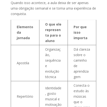
Quando isso acontece, a aula deixa de ser apenas
uma obrigação semanal e se torna uma experiência de
conquista.
O que ele
Elemento
Por que
represen
da
isso
ta para o
jornada
importa
aluno
Organizaç
Dá clareza
ão,
sobre o
sequência
caminho
Apostila
e
de
evolução
aprendiza
técnica
gem
Conecta o
Identidade
estudo às
, gosto
Repertório
músicas
musical e
que o
motivação