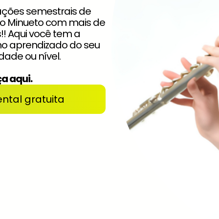
ções semestrais de
no Minueto com mais de
s!! Aqui você tem a
no aprendizado do seu
dade ou nível.
a aqui.
ntal gratuita