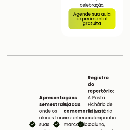
celebração.
Agende sua aula
experimental
gratuita
Registro
do
repertório:
Apresentações
A Pasta
semestrais,
Placas
Fichário de
onde os
comemorativas,
Repertório
alunos tocam
reconhecendo e
acompanha
suas
marcando o
o aluno,