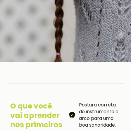
e
O que você
Postura correta
do instrumento e
vai aprender
arco para uma
nos primeiros
boa sonoridade.