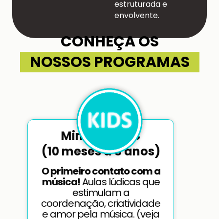
envolvente.
CONHEÇA OS
NOSSOS PROGRAMAS
Minueto KIDS
(10 meses a 8 anos)
O primeiro contato com a
música!
Aulas lúdicas que
estimulam a
coordenação, criatividade
e amor pela música. (veja