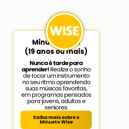
Minueto WISE
(19 anos ou mais)
Nunca é tarde para
aprender!
Realize o sonho
de tocar um instrumento
no seu ritmo aprendendo
suas músicas favoritas,
em programas pensados
para jovens, adultos e
seniores.
Saiba mais sobre o
Minueto Wise