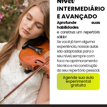
NÍVEL
Aulas para
INTERMEDIÁRIO
E AVANÇADO
Aprofunde suas
habilidades
e construa um repertório
sólido!
Se você já tem alguma
experiência, nossas aulas
são adaptadas para o
seu nível, sempre com
foco no aprimoramento
técnico e na construção
do seu repertório pessoal.
Agende sua aula
experimental
gratuita