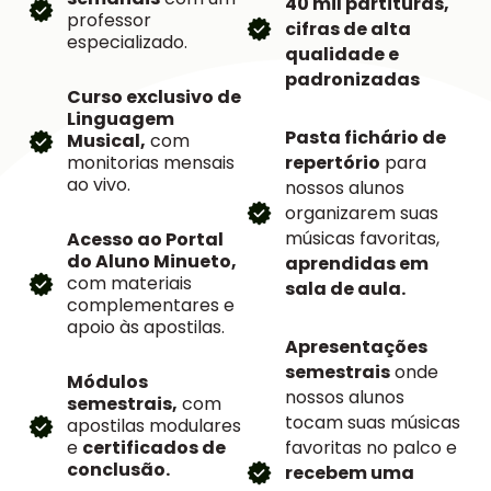
40 mil partituras,
professor
cifras de alta
especializado.
qualidade e
padronizadas
Curso exclusivo de
Linguagem
Pasta fichário de
Musical,
com
monitorias mensais
repertório
para
ao vivo.
nossos alunos
organizarem suas
músicas favoritas,
Acesso ao Portal
do Aluno Minueto,
aprendidas em
com materiais
sala de aula.
complementares e
apoio às apostilas.
Apresentações
semestrais
onde
Módulos
nossos alunos
semestrais,
com
tocam suas músicas
apostilas modulares
e
certificados de
favoritas no palco e
conclusão.
recebem uma