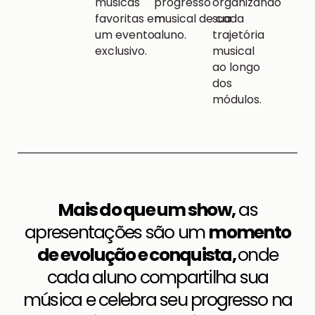
músicas
progresso
organizando
favoritas em
musical de cada
sua
um evento
aluno.
trajetória
exclusivo.
musical
ao longo
dos
módulos.
Mais do que um show,
as
apresentações são um
momento
de evolução e conquista,
onde
cada aluno compartilha sua
música e celebra seu progresso na