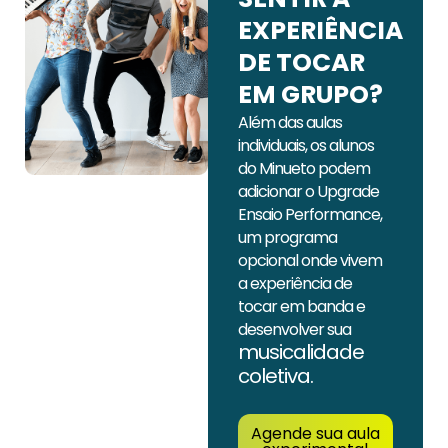
EXPERIÊNCIA
DE TOCAR
EM GRUPO?
Além das aulas
individuais, os alunos
do Minueto podem
adicionar o Upgrade
Ensaio Performance,
um programa
opcional onde vivem
a experiência de
tocar em banda e
desenvolver sua
musicalidade
coletiva.
Agende sua aula