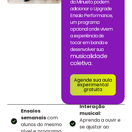
da Minueto podem
adicionar o Upgrade
Ensaio Performance,
um programa
opcional onde vivem
a experiência de
tocar em banda e
desenvolver sua
musicalidade
coletiva.
Agende sua aula
experimental
gratuita
Interação
Ensaios
musical:
semanais
com
Aprenda a ouvir e
alunos do mesmo
se ajustar ao
nível e programa.