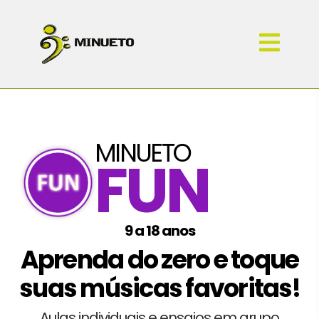
MINUETO
FUN
9 a 18 anos
Aprenda do zero e toque
suas músicas favoritas!
Aulas individuais e ensaios em grupo