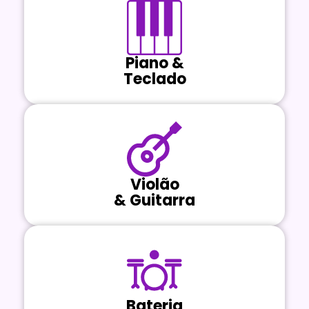
Piano &
Teclado
Violão
& Guitarra
Bateria