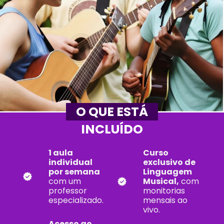
O QUE ESTÁ
INCLUÍDO
1 aula
Curso
individual
exclusivo de
por semana
Linguagem
com um
Musical,
com
professor
monitorias
especializado.
mensais ao
vivo.
Acesso ao