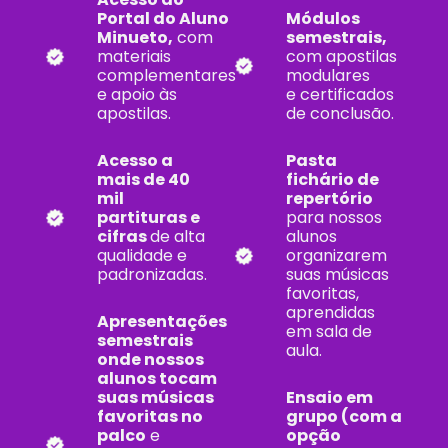
Portal do Aluno
Módulos
Minueto,
com
semestrais,
materiais
com apostilas
complementares
modulares
e apoio às
e certificados
apostilas.
de conclusão.
Acesso a
Pasta
mais de 40
fichário de
mil
repertório
partituras e
para nossos
cifras
de alta
alunos
qualidade e
organizarem
padronizadas.
suas músicas
favoritas,
aprendidas
Apresentações
em sala de
semestrais
aula.
onde nossos
alunos tocam
suas músicas
Ensaio em
favoritas no
grupo (com a
palco
e
opção