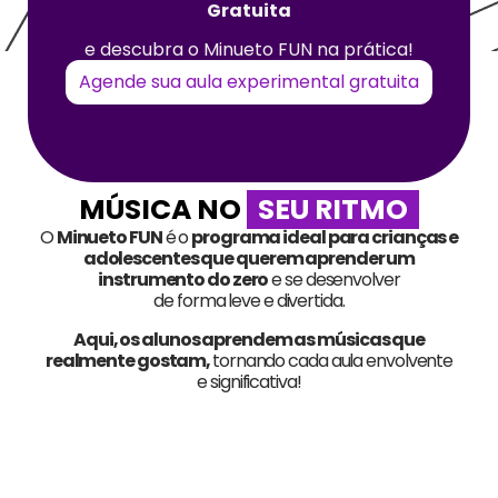
Gratuita
e descubra o Minueto FUN na prática!
Agende sua aula experimental gratuita
MÚSICA NO
SEU RITMO
O
Minueto FUN
é o
programa ideal para crianças e
adolescentes que querem aprender um
instrumento do zero
e se desenvolver
de forma leve e divertida.
Aqui, os alunos aprendem as músicas que
realmente gostam,
tornando cada aula envolvente
e significativa!