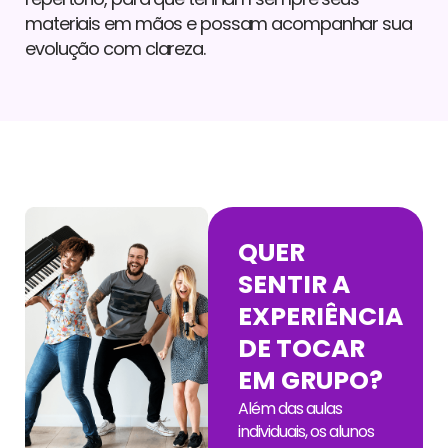
materiais em mãos e possam acompanhar sua
evolução com clareza.
QUER
SENTIR A
EXPERIÊNCIA
DE TOCAR
EM GRUPO?
Além das aulas
individuais, os alunos