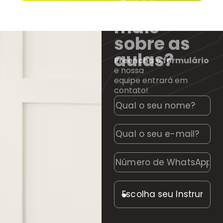
saber
mais
sobre as
aulas?
Preencha o formulário
e nossa
equipe entrará em
contato!