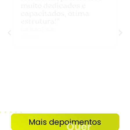
muito dedicados e
capacitados, ótima
estrutura!"
Larissa Reis,
aluna
Mais depoimentos
Quer