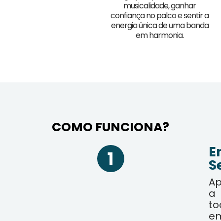
musicalidade, ganhar
confiança no palco e sentir a
energia única de uma banda
em harmonia.
COMO FUNCIONA?
E
S
A
a
to
e