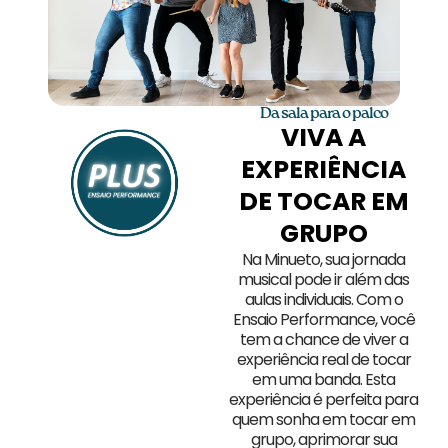
Da sala para o palco
VIVA A
EXPERIÊNCIA
DE TOCAR EM
GRUPO
Na Minueto, sua jornada
musical pode ir além das
aulas individuais. Com o
Ensaio Performance, você
tem a chance de viver a
experiência real de tocar
em uma banda. Esta
experiência é perfeita para
quem sonha em tocar em
grupo, aprimorar sua