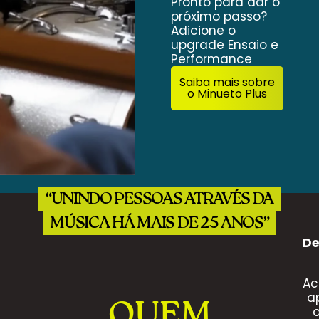
Pronto para dar o
próximo passo?
Adicione o
upgrade Ensaio e
Performance
Saiba mais sobre
o Minueto Plus
“UNINDO PESSOAS ATRAVÉS DA
MÚSICA HÁ MAIS DE 25 ANOS”
De
Ac
a
QUEM
o