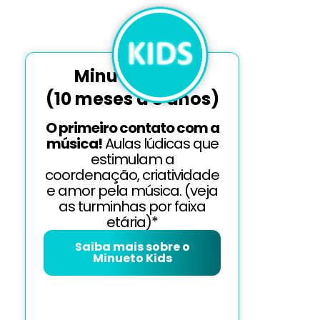
Minueto KIDS
(10 meses a 8 anos)
O primeiro contato com a
música!
Aulas lúdicas que
estimulam a
coordenação, criatividade
e amor pela música. (veja
as turminhas por faixa
etária)*
Saiba mais sobre o
Minueto Kids