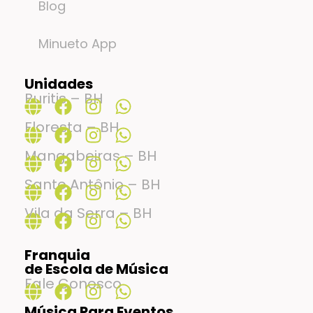
Blog
Minueto App
Unidades
Buritis – BH
Floresta – BH
Mangabeiras – BH
Santo Antônio – BH
Vila da Serra – BH
Franquia
de Escola de Música
Fale Conosco
Música Para Eventos