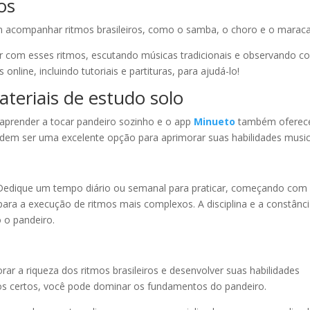
os
em acompanhar ritmos brasileiros, como o samba, o choro e o marac
ar com esses ritmos, escutando músicas tradicionais e observando 
nline, incluindo tutoriais e partituras, para ajudá-lo!
ateriais de estudo solo
a aprender a tocar pandeiro sozinho e o app
Minueto
também oferec
odem ser uma excelente opção para aprimorar suas habilidades music
o. Dedique um tempo diário ou semanal para praticar, começando com
para a execução de ritmos mais complexos. A disciplina e a constânc
o o pandeiro.
rar a riqueza dos ritmos brasileiros e desenvolver suas habilidades
sos certos, você pode dominar os fundamentos do pandeiro.