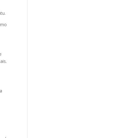
atu.
como
e
ais.
ia