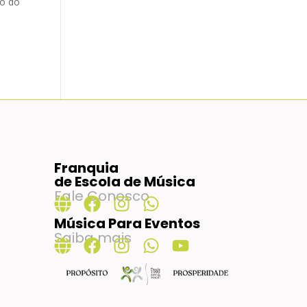
do do
Franquia
de Escola de Música
Fale Conosco
Música Para Eventos
Saiba mais