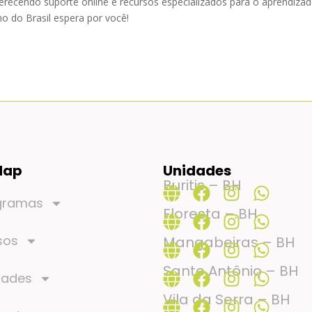
recendo suporte online e recursos especializados para o aprendiza
o do Brasil espera por você!
Map
Unidades
Buritis – BH
gramas
Floresta – BH
sos
Mangabeiras – BH
Santo Antônio – BH
dades
Vila da Serra – BH