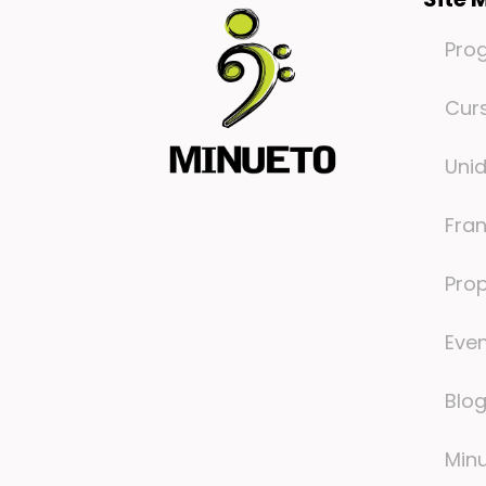
Pro
Cur
Uni
Fra
Prop
Eve
Blo
Min