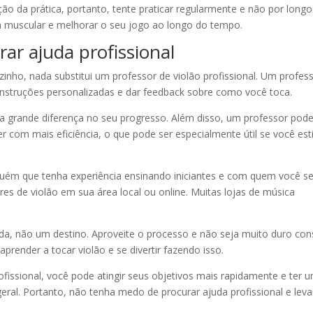
ão da prática, portanto, tente praticar regularmente e não por longo
ria muscular e melhorar o seu jogo ao longo do tempo.
r ajuda profissional
nho, nada substitui um professor de violão profissional. Um profes
r instruções personalizadas e dar feedback sobre como você toca.
grande diferença no seu progresso. Além disso, um professor pod
r com mais eficiência, o que pode ser especialmente útil se você est
guém que tenha experiência ensinando iniciantes e com quem você s
res de violão em sua área local ou online. Muitas lojas de música
da, não um destino. Aproveite o processo e não seja muito duro con
render a tocar violão e se divertir fazendo isso.
issional, você pode atingir seus objetivos mais rapidamente e ter 
ral. Portanto, não tenha medo de procurar ajuda profissional e leva