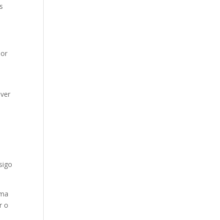
s
sor
e
iver
e
sigo
uma
r o