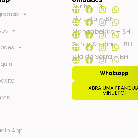
Buritis – BH
gramas
Floresta – BH
sos
Mangabeiras – BH
Santo Antônio – BH
dades
Vila da Serra – BH
nquia
Whatsapp
ósito
ABRA UMA FRANQUI
MINUETO!
ntos
g
ueto App