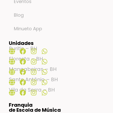
Eventos
Blog
Minueto App
Unidades
Buritis – BH
Floresta – BH
Mangabeiras – BH
Santo Antônio – BH
Vila da Serra – BH
Franquia
de Escola de Música